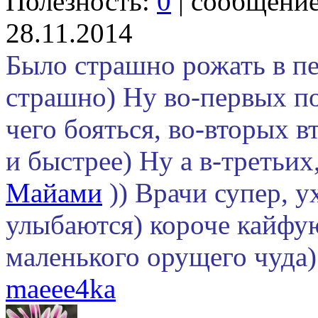
Полезность:
0
| сообщени
28.11.2014
Было страшно рожать в пе
страшно) Ну во-первых по
чего бояться, во-вторых в
и быстрее) Ну а в-третьи
Майами
)) Врачи супер, у
улыбаются) короче кайфу
маленького орущего чуда)
maeee4ka