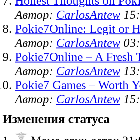
Honest Thoughts on Poki
Автор:
CarlosAntew
15:
Pokie7Online: Legit or 
Автор:
CarlosAntew
03:
Pokie7Online – A Fresh 
Автор:
CarlosAntew
13:
Pokie7 Games – Worth Y
Автор:
CarlosAntew
15:
Изменения статуса