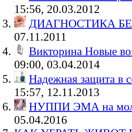
15:56, 20.03.2012
ДИАГНОСТИКА Б
07.11.2011
Викторина Новые во
09:00, 03.04.2014
Надежная защита в с
15:57, 12.11.2013
НУППИ ЭМА на мол
05.04.2016