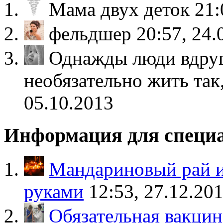
Мама двух деток
21:
фельдшер
20:57, 24.
Однажды люди вдруг
необязательно жить так
05.10.2013
Информация для специ
Мандариновый рай и
руками
12:53, 27.12.20
Обязательная вакци