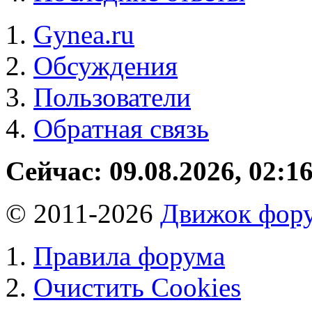
Gynea.ru
Обсуждения
Пользователи
Обратная связь
Сейчас: 09.08.2026, 02:1
© 2011-2026
Движок фору
Правила форума
Очистить Cookies