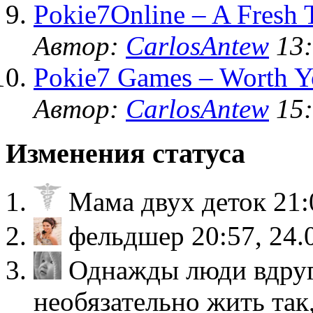
Pokie7Online – A Fresh 
Автор:
CarlosAntew
13:
Pokie7 Games – Worth Y
Автор:
CarlosAntew
15:
Изменения статуса
Мама двух деток
21:
фельдшер
20:57, 24.
Однажды люди вдруг
необязательно жить так