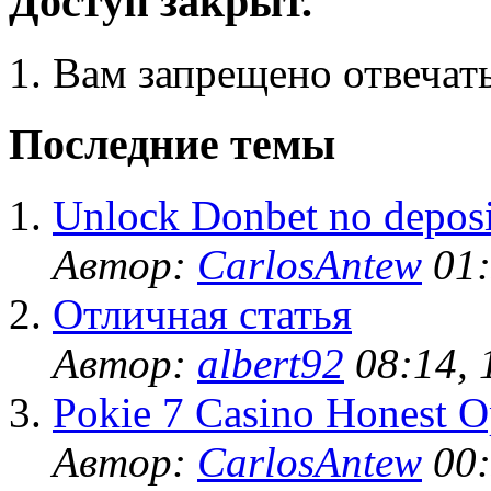
Доступ закрыт.
Вам запрещено отвечать
Последние темы
Unlock Donbet no deposi
Автор:
CarlosAntew
01:
Отличная статья
Автор:
albert92
08:14, 
Pokie 7 Casino Honest O
Автор:
CarlosAntew
00: