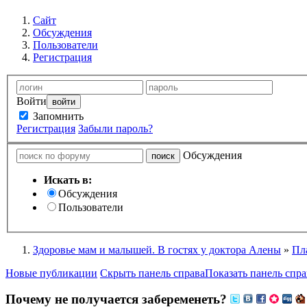
Сайт
Обсуждения
Пользователи
Регистрация
Войти
Запомнить
Регистрация
Забыли пароль?
Обсуждения
Искать в:
Обсуждения
Пользователи
Здоровье мам и малышей. В гостях у доктора Алены
»
Пл
Новые публикации
Скрыть панель справа
Показать панель спра
Почему не получается забеременеть?