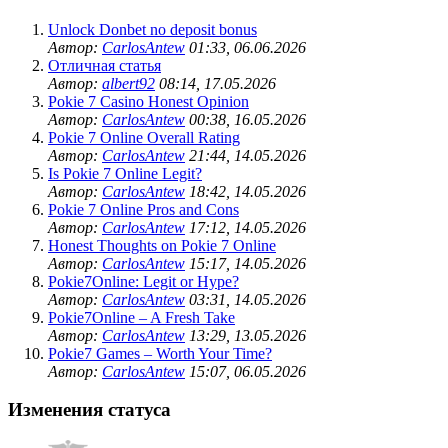
Unlock Donbet no deposit bonus
Автор:
CarlosAntew
01:33, 06.06.2026
Отличная статья
Автор:
albert92
08:14, 17.05.2026
Pokie 7 Casino Honest Opinion
Автор:
CarlosAntew
00:38, 16.05.2026
Pokie 7 Online Overall Rating
Автор:
CarlosAntew
21:44, 14.05.2026
Is Pokie 7 Online Legit?
Автор:
CarlosAntew
18:42, 14.05.2026
Pokie 7 Online Pros and Cons
Автор:
CarlosAntew
17:12, 14.05.2026
Honest Thoughts on Pokie 7 Online
Автор:
CarlosAntew
15:17, 14.05.2026
Pokie7Online: Legit or Hype?
Автор:
CarlosAntew
03:31, 14.05.2026
Pokie7Online – A Fresh Take
Автор:
CarlosAntew
13:29, 13.05.2026
Pokie7 Games – Worth Your Time?
Автор:
CarlosAntew
15:07, 06.05.2026
Изменения статуса