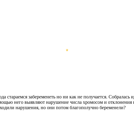
да стараемся забеременеть но ни как не получается. Собралась и
помощью него выявляют нарушение числа хромосом и отклонения 
находили нарушения, но они потом благополучно беременели?