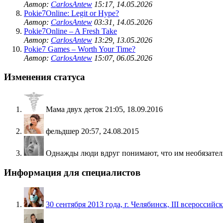
Автор:
CarlosAntew
15:17, 14.05.2026
Pokie7Online: Legit or Hype?
Автор:
CarlosAntew
03:31, 14.05.2026
Pokie7Online – A Fresh Take
Автор:
CarlosAntew
13:29, 13.05.2026
Pokie7 Games – Worth Your Time?
Автор:
CarlosAntew
15:07, 06.05.2026
Изменения статуса
Мама двух деток
21:05, 18.09.2016
фельдшер
20:57, 24.08.2015
Однажды люди вдруг понимают, что им необязатель
Информация для специалистов
30 сентября 2013 года, г. Челябинск, III всеросси