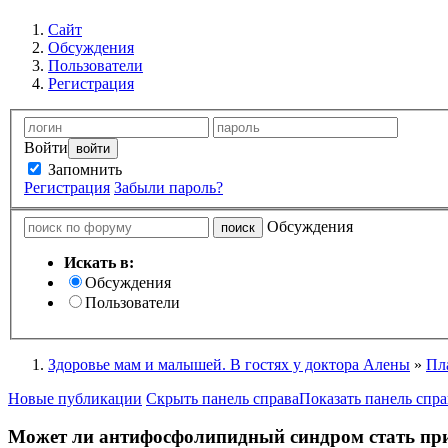
Сайт
Обсуждения
Пользователи
Регистрация
Войти
Запомнить
Регистрация
Забыли пароль?
Обсуждения
Искать в:
Обсуждения
Пользователи
Здоровье мам и малышей. В гостях у доктора Алены
»
Пл
Новые публикации
Скрыть панель справа
Показать панель спра
Может ли антифосфолипидный синдром стать пр