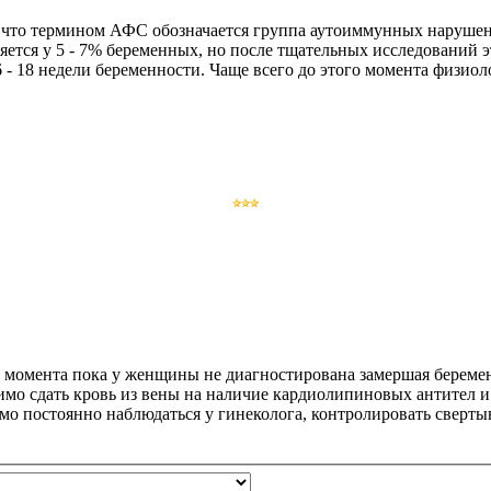
ь, что термином АФС обозначается группа аутоиммунных нарушен
яется у 5 - 7% беременных, но после тщательных исследований 
6 - 18 недели беременности. Чаще всего до этого момента физио
 момента пока у женщины не диагностирована замершая беременно
димо сдать кровь из вены на наличие кардиолипиновых антител 
имо постоянно наблюдаться у гинеколога, контролировать свер