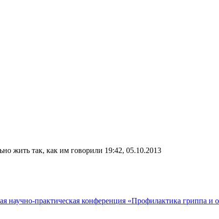
но жить так, как им говорили
19:42, 05.10.2013
йская научно-практическая конференция «Профилактика гриппа и ос