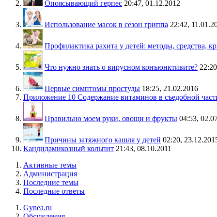
Опоясывающий герпес
20:47, 01.12.2012
Использование масок в сезон гриппа
22:42, 11.01.2
Профилактика рахита у детей: методы, средства, 
Что нужно знать о вирусном конъюнктивите?
22:20
Первые симптомы простуды
18:25, 21.02.2016
Приложение 10 Содержание витаминов в съедобной част
Правильно моем руки, овощи и фрукты
04:53, 02.0
Причины затяжного кашля у детей
02:20, 23.12.201
Кандидамикозный кольпит
21:43, 08.10.2011
Активные темы
Администрация
Последние темы
Последние ответы
Gynea.ru
Обсуждения