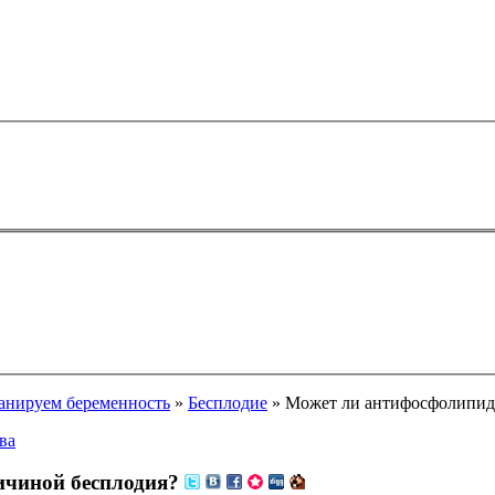
анируем беременность
»
Бесплодие
» Может ли антифосфолипид
ва
ичиной бесплодия?