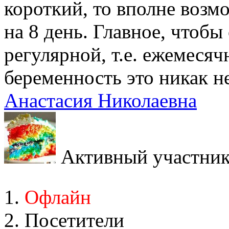
короткий, то вполне возм
на 8 день. Главное, чтобы
регулярной, т.е. ежемеся
беременность это никак н
Анастасия Николаевна
Активный участни
Офлайн
Посетители