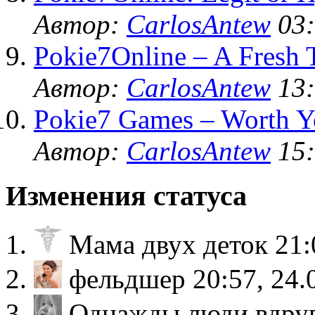
Автор:
CarlosAntew
03:
Pokie7Online – A Fresh 
Автор:
CarlosAntew
13:
Pokie7 Games – Worth Y
Автор:
CarlosAntew
15:
Изменения статуса
Мама двух деток
21:
фельдшер
20:57, 24.
Однажды люди вдруг