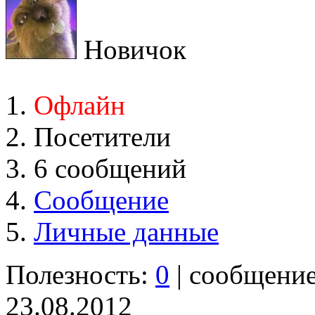
Новичок
Офлайн
Посетители
6 сообщений
Сообщение
Личные данные
Полезность:
0
| сообщени
23.08.2012