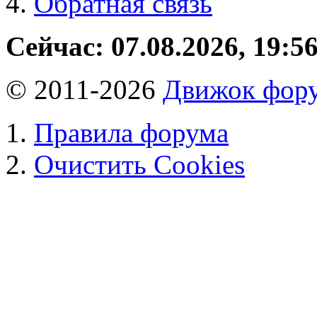
Обратная связь
Сейчас: 07.08.2026, 19:5
© 2011-2026
Движок фору
Правила форума
Очистить Cookies