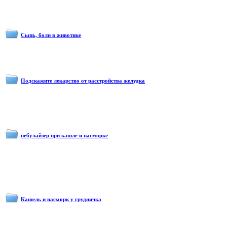
Сыпь, боли в животике
Подскажите лекарство от расстройства желудка
небулайзер при кашле и насморке
Кашель и насморк у грудничка