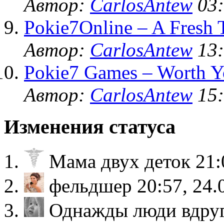
Автор:
CarlosAntew
03:
Pokie7Online – A Fresh 
Автор:
CarlosAntew
13:
Pokie7 Games – Worth Y
Автор:
CarlosAntew
15:
Изменения статуса
Мама двух деток
21:
фельдшер
20:57, 24.
Однажды люди вдруг