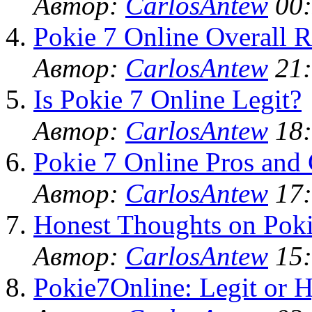
Автор:
CarlosAntew
00:
Pokie 7 Online Overall R
Автор:
CarlosAntew
21:
Is Pokie 7 Online Legit?
Автор:
CarlosAntew
18:
Pokie 7 Online Pros and
Автор:
CarlosAntew
17:
Honest Thoughts on Poki
Автор:
CarlosAntew
15:
Pokie7Online: Legit or 