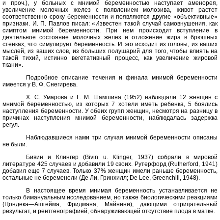
и проч.), у больных с мнимой беременностью наступает аменорея,
увеличение молочных желез с появлением молозива, живот растет
соответственно сроку беременности и появляются другие «объективные»
признаки. И. П. Павлов писал: «Известен такой случай самовнушения, как
симптом мнимой беременности. При нем происходит вступление в
деятельное состояние молочных желез и отложение жира в брюшных
стенках, что симулирует беременность. И эго исходит из головы, из ваших
мыслей, из ваших слов, из больших полушарий для того, чтобы влиять на
такой тихий, истинно вегетативный процесс, как увеличение жировой
ткани».
Подробное описание течения и финала мнимой беременности
имеется у В. Ф. Снегирева.
X. С. Умарова и Г. М. Шамшина (1952) наблюдали 12 женщин с
мнимой беременностью, из которых 7 хотели иметь ребенка, 5 боялись
наступления беременности. У обеих групп женщин, несмотря на разницу в
причинах наступления мнимой беременности, наблюдалась задержка
регул.
Наблюдавшиеся нами три случая мнимой беременности описаны
не были.
Бивин и Клингер (Bivin u. Klinger, 1937) собрали в мировой
литературе 425 случаев и добавили 19 своих. Рутерфорд (Rutherford, 1941)
добавил еще 7 случаев. Только 37% женщин имели раньше беременность,
остальные не беременели (Де Ли, Гринхилл; De Lee, Greenchill, 1948).
В настоящее время мнимая беременность устанавливается не
только бимануальным исследованием, но также биологическими реакциями
(Цондека—Ашгейма, Фридмана, Майнини), дающими отрицательный
результат, и рентгенографией, обнаруживающей отсутствие плода в матке.