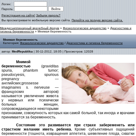
Логин:
Пароль:
Регистрация на сайте!
Забыли пароль?
Вы просматриваете мобильную версию сайта.
Перейти на полную версию сайта.
Междисциплинарный врачебный форум
»
Физиологическое акушерство
»
Диагностика и
гигиена беременности
» Мнимая беременность
Мнимая беременность
Категория:
Физиологическое акушерство
/
Диагностика и гигиена беременности
автор:
MedRepublika
| 30-11-2012, 18:05 | Просмотров: 12028
Мнимой
беременностью
(graviditas
spuria, phantom tumor;
pseudocyesis, spurious
pregnancy —
английских;grossesse
imaginaires s. nerveuse —
французских авторов)
называется увеличение живота
у нервных или психически
больных женщин,
сопровождающееся некоторыми
признаками, совокупность которых как самой больной, так иногда и врачами
принимается за беременность.
Состояние это развивается при страхе забеременеть или
страстном желании иметь ребенка.
Кроме субъективных ощущений
беременности (тошнота, извращения аппетита, шевеление плода, схватки