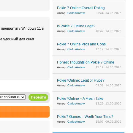
Pokie 7 Online Overall Rating
Автор:
CarlosAntew
21:44, 14.05.2026
Is Pokie 7 Online Legit?
к превратить Windows 11 в
Автор:
CarlosAntew
18:42, 14.05.2026
ее удобный для себя
Pokie 7 Online Pros and Cons
Автор:
CarlosAntew
17:12, 14.05.2026
Honest Thoughts on Pokie 7 Online
Автор:
CarlosAntew
15:17, 14.05.2026
Pokie7Online: Legit or Hype?
Автор:
CarlosAntew
03:31, 14.05.2026
Перейти
Pokie7Online – A Fresh Take
Автор:
CarlosAntew
13:29, 13.05.2026
Pokie7 Games – Worth Your Time?
Автор:
CarlosAntew
15:07, 06.05.2026