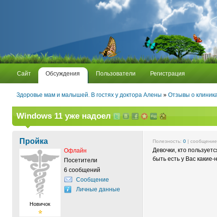
Сайт
Обсуждения
Пользователи
Регистрация
Здоровье мам и малышей. В гостях у доктора Алены
»
Отзывы о клиника
Windows 11 уже надоел
Пройка
Полезность:
0
| сообщени
Девочки, кто пользуетс
Офлайн
быть есть у Вас какие
Посетители
6 сообщений
Сообщение
Личные данные
Новичок