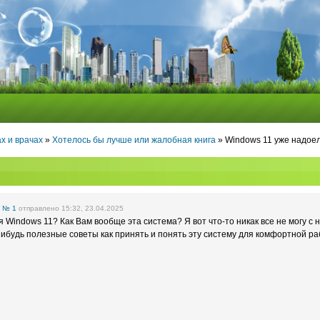
х и врачах
»
Хотелось бы лучше или жалобная книга
» Windows 11 уже надое
е
№ 1
отправлено 15:32, 23.04.2025
я Windows 11? Как Вам вообще эта система? Я вот что-то никак все не могу с 
-нибудь полезные советы как принять и понять эту систему для комфортной р