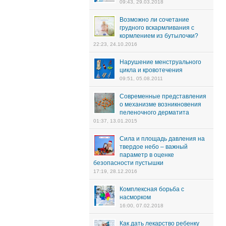
09:43, 29.03.2018
Возможно ли сочетание
грудного вскармливания с
кормлением из бутылочки?
22:23, 24.10.2016
Нарушение менструального
цикла и кровотечения
09:51, 05.08.2011
Современные представления
о механизме возникновения
пеленочного дерматита
01:37, 13.01.2015
Сила и площадь давления на
твердое небо – важный
параметр в оценке
безопасности пустышки
17:19, 28.12.2016
Комплексная борьба с
насморком
16:00, 07.02.2018
Как дать лекарство ребенку