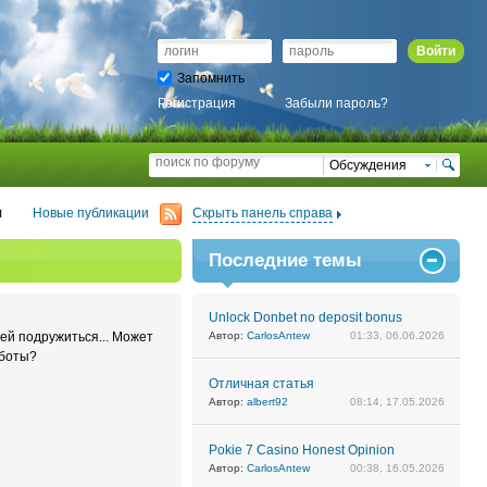
Войти
Запомнить
Регистрация
Забыли пароль?
Обсуждения
л
Новые публикации
Скрыть панель справа
Последние темы
Unlock Donbet no deposit bonus
ней подружиться... Может
Автор:
CarlosAntew
01:33, 06.06.2026
аботы?
Отличная статья
Автор:
albert92
08:14, 17.05.2026
Pokie 7 Casino Honest Opinion
Автор:
CarlosAntew
00:38, 16.05.2026