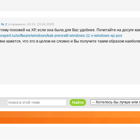
е
№ 2
отправлено 16:23, 23.04.2025
тему похожей на ХР, если она была для Вас удобнее. Почитайте на досуге ка
ashexpert.ru/software/windows/kak-prevratit-windows-11-v-windows-xp-pos
мне кажется, что это в целом не сложно и Вы получите таким образом наибол
Найти