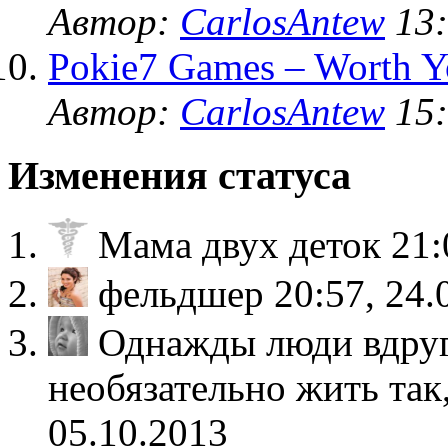
Автор:
CarlosAntew
13:
Pokie7 Games – Worth Y
Автор:
CarlosAntew
15:
Изменения статуса
Мама двух деток
21:
фельдшер
20:57, 24.
Однажды люди вдруг
необязательно жить так
05.10.2013