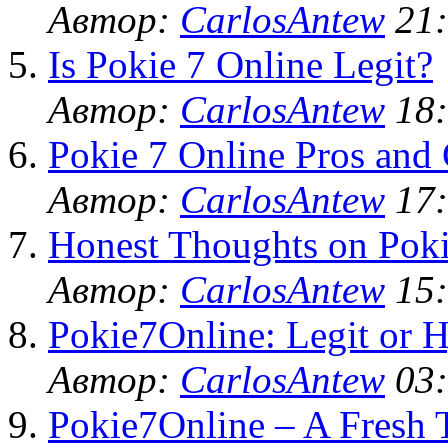
Автор:
CarlosAntew
21:
Is Pokie 7 Online Legit?
Автор:
CarlosAntew
18:
Pokie 7 Online Pros and
Автор:
CarlosAntew
17:
Honest Thoughts on Poki
Автор:
CarlosAntew
15:
Pokie7Online: Legit or 
Автор:
CarlosAntew
03:
Pokie7Online – A Fresh 