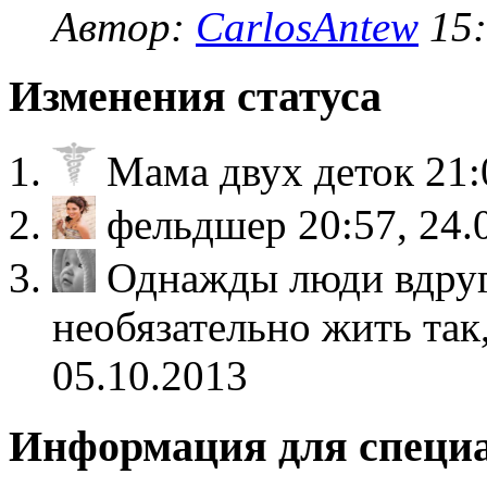
Автор:
CarlosAntew
15:
Изменения статуса
Мама двух деток
21:
фельдшер
20:57, 24.
Однажды люди вдруг
необязательно жить так
05.10.2013
Информация для специ