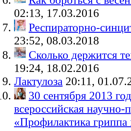
02:13, 17.03.2016
Респираторно-синци
23:52, 08.03.2018
Сколько держится т
19:24, 18.02.2016
Лактулоза
20:11, 01.07.
30 сентября 2013 года
всероссийская научно-
«Профилактика гриппа и