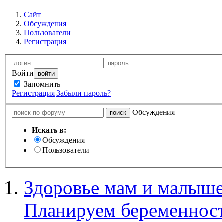
Сайт
Обсуждения
Пользователи
Регистрация
Войти
Запомнить
Регистрация
Забыли пароль?
Обсуждения
Искать в:
Обсуждения
Пользователи
Здоровье мам и малыше
Планируем беременнос