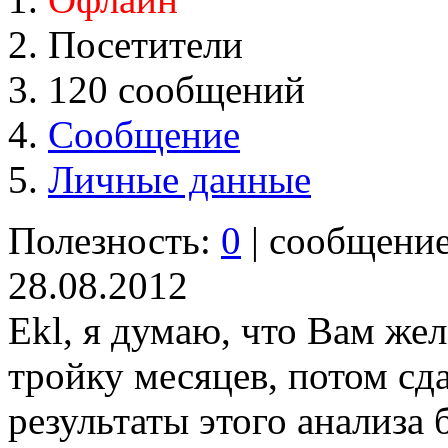
Посетители
120 сообщений
Сообщение
Личные данные
Полезность:
0
| сообщени
28.08.2012
Ekl, я думаю, что Вам же
тройку месяцев, потом сда
результаты этого анализа 