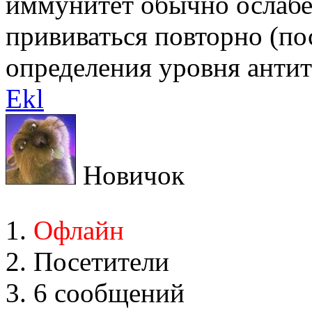
иммунитет обычно ослабев
прививаться повторно (по
определения уровня антит
Ekl
Новичок
Офлайн
Посетители
6 сообщений