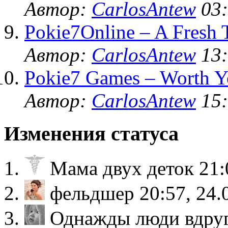
Автор:
CarlosAntew
03:
Pokie7Online – A Fresh 
Автор:
CarlosAntew
13:
Pokie7 Games – Worth Y
Автор:
CarlosAntew
15:
Изменения статуса
Мама двух деток
21:
фельдшер
20:57, 24.
Однажды люди вдруг