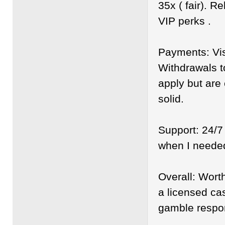
35x ( fair). R
VIP perks .
Payments: Vis
Withdrawals to
apply but are 
solid.
Support: 24/7
when I neede
Overall: Wort
a licensed cas
gamble respon