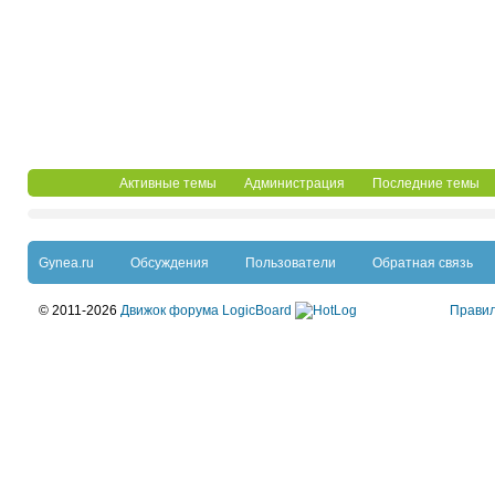
Активные темы
Администрация
Последние темы
Gynea.ru
Обсуждения
Пользователи
Обратная связь
© 2011-2026
Движок форума LogicBoard
Прави