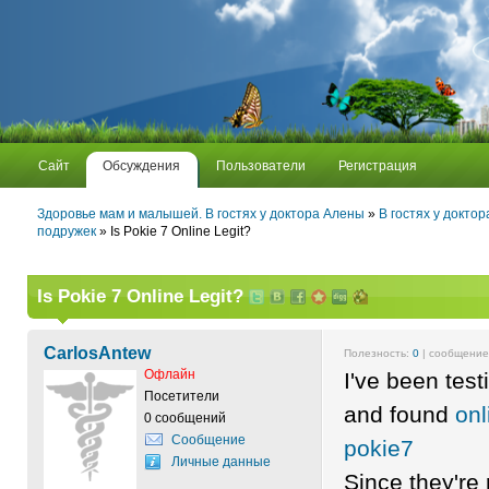
Сайт
Обсуждения
Пользователи
Регистрация
Здоровье мам и малышей. В гостях у доктора Алены
»
В гостях у докто
подружек
» Is Pokie 7 Online Legit?
Is Pokie 7 Online Legit?
CarlosAntew
Полезность:
0
| сообщени
Офлайн
I've been test
Посетители
and found
onl
0 сообщений
Сообщение
pokie7
Личные данные
Since they're