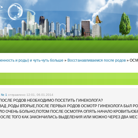
енность и роды) и чуть-чуть больше
»
Восстанавливаемся после родов
» ОСМ
е
№ 1
отправлено 12:01, 06.01.2014
 ПОСЛЕ РОДОВ НЕОБХОДИМО ПОСЕТИТЬ ГИНЕКОЛОГА?
ЗАД ,РОДЫ ВТОРЫЕ,ПОСЛЕ ПЕРВЫХ РОДОВ ОСМОТР ГИНЕКОЛОГА БЫЛ Р
ЛО ОЧЕНЬ БОЛЬНО,ПОТОМ ПОСЛЕ ОСМОТРА ОПЯТЬ НАЧАЛО КРОВИТЬ!О
ПОСЛЕ ТОГО КАК ЗАКОНЧИЛИСЬ ВЫДЕЛЕНИЯ ИЛИ МОЖНО ЧЕРЕЗ ДВА МЕ