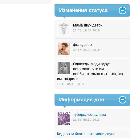
Изменения статуса
Мама двух деток
21:05, 18.09.2016
фельдшер
20:57, 24.08.2015
Однажды люди вдруг
понимают, что им
необязательно жить так, как
им говорили
19:42, 05.10.2013
Информация для
специалистов
Туберкулез вульвы
21:54, 08.10.2011
Кедровая бочка – это мини сауна