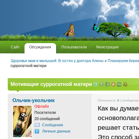
Сайт
Обсуждения
Пользователи
Регистрация
Здоровье мам и малышей. В гостях у доктора Алены
»
Планируем бере
суррогатной матери
Мотивация суррогатной матери
Ольчик-укольчик
Полезность:
0
| сообщени
Офлайн
Как вы думае
Посетители
основополаг
20 сообщений
Сообщение
решает стат
Личные данные
Это способ з