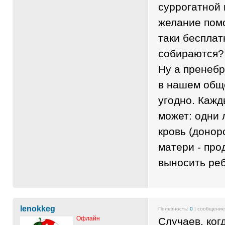
суррогатной 
желание помо
таки бесплат
собираются?
Ну а пренеб
в нашем общ
угодно. Кажд
может: одни
кровь (донор
матери - про
выносить реб
lenokkeg
Полезность:
0
| сообщени
Офлайн
Случаев, ког