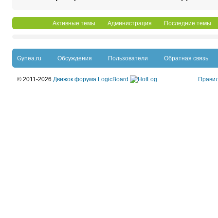
Активные темы
Администрация
Последние темы
Gynea.ru
Обсуждения
Пользователи
Обратная связь
© 2011-2026
Движок форума LogicBoard
Прави