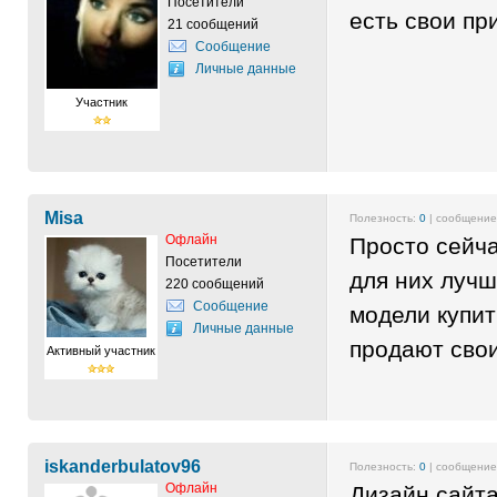
Посетители
есть свои пр
21 сообщений
Сообщение
Личные данные
Участник
Misa
Полезность:
0
| сообщени
Офлайн
Просто сейч
Посетители
для них луч
220 сообщений
Сообщение
модели купит
Личные данные
продают свои
Активный участник
iskanderbulatov96
Полезность:
0
| сообщени
Офлайн
Дизайн сайт