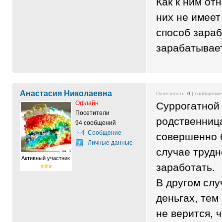
Как к ним от
них не имеет
способ зараб
зарабатывает
Анастасия Николаевна
Полезность:
0
| сообщени
Офлайн
Суррогатной
Посетители
родственниц
94 сообщений
Сообщение
совершенно 
Личные данные
случае трудн
Активный участник
заработать.
В другом случ
деньгах, тем
не верится, 