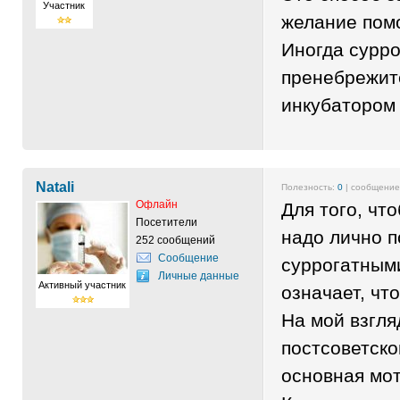
Участник
желание пом
Иногда сурр
пренебрежит
инкубатором
Natali
Полезность:
0
| сообщени
Офлайн
Для того, чт
Посетители
надо лично 
252 сообщений
Сообщение
суррогатными
Личные данные
Активный участник
означает, чт
На мой взгля
постсоветско
основная мот