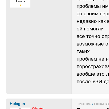
Новичок
проблемы им
со своим пер
недавно как 
ей помогли
все точно оп
возможные от
таких
проблем не н
перестрахова
вообще это 
после УЗИ де
Helegen
Полезность:
0
| сообщени
Офлайн