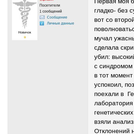
Первая моя 
Посетители
гладко- без с
1 сообщений
Сообщение
вот со второ
Личные данные
поволноватьс
Новичок
мучал ужасны
сделала скри
убил: высоки
с синдромом 
в тот момент
успокоил, по
поехали в Ге
лаборатория
генетических
взяли анализ
Отклонений н