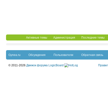
Активные темы
Администрация
Последние темы
Gynea.ru
Обсуждения
Пользователи
Обратная связь
© 2011-2026
Движок форума LogicBoard
Прави