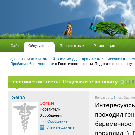
Сайт
Обсуждения
Пользователи
Регистрация
Здоровье мам и малышей. В гостях у доктора Алены
»
9 месяцев (Берем
Проблемы беременности
» Генетические тесты. Подскажите по опыту.
Генетические тесты. Подскажите по опыту.
Seina
Полезность:
0
| сообщени
Офлайн
Интересуюсь,
Посетители
проходил ген
0 сообщений
Сообщение
беременност
Личные данные
проходил :).