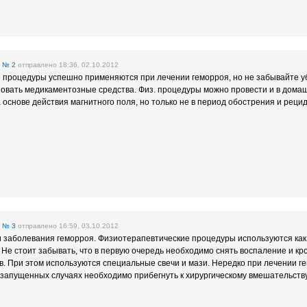
е
№ 2
отправлено 18:36, 02.10.2012
 процедуры успешно применяются при лечении геморроя, но не забывайте у
зовать медикаментозные средства. Физ. процедуры можно провести и в дома
 основе действия магнитного поля, но только не в период обострения и рецид
е
№ 3
отправлено 16:59, 03.10.2012
ни заболевания геморроя. Физиотерапевтические процедуры используются ка
 Не стоит забывать, что в первую очередь необходимо снять воспаление и к
. При этом используются специальные свечи и мази. Нередко при лечении г
запущенных случаях необходимо прибегнуть к хирургическому вмешательству