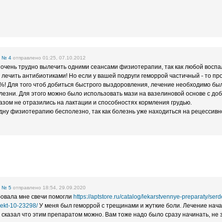
е
№ 4
отправлено 01:25, 07.10.2012
очень трудно вылечить одними сеансами физиотерапии, так как любой восп
лечить антибиотиками! Но если у вашей подруги геморрой частичный - то п
0%! Для того чтоб добиться быстрого выздоровления, лечение необходимо бы
езни. Для этого можно было использовать мази на вазелиновой основе с до
разом не отразились на лактации и способностях кормления грудью.
дну физиотерапию бесполезно, так как болезнь уже находиться на рецессивн
е
№ 5
отправлено 18:54, 29.09.2020
овала мне свечи помогли
https://aptstore.ru/catalog/lekarstvennye-preparaty/se
-rekt-10-23298/
У меня был геморрой с трещинами и жуткие боли. Лечение нача
ч сказал что этим препаратом можно. Вам тоже надо было сразу начинать, не 