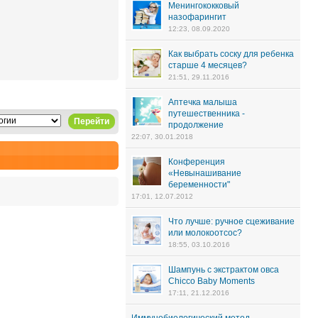
Менингококковый
назофарингит
12:23, 08.09.2020
Как выбрать соску для ребенка
старше 4 месяцев?
21:51, 29.11.2016
Аптечка малыша
путешественника -
Перейти
продолжение
22:07, 30.01.2018
Конференция
«Невынашивание
беременности"
17:01, 12.07.2012
Что лучше: ручное сцеживание
или молокоотсос?
18:55, 03.10.2016
Шампунь с экстрактом овса
Chicco Baby Moments
17:11, 21.12.2016