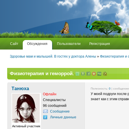
Сайт
Обсуждения
Пользователи
Регистрация
Здоровье мам и малышей. В гостях у доктора Алены
»
Физиотерапия и с
Физиотерапия и геморрой.
Танюха
Полезность:
0
| сообщени
У моей подруги после 
Офлайн
знает как с этим спра
Специалисты
96 сообщений
Сообщение
Личные данные
Активный участник