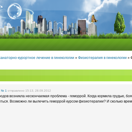
анаторно-курортное лечение в гинекологии
»
Физиотерапия в гинекологии
» 
е
№ 1
отправлено 15:13, 28.09.2012
родов возникла нескончаемая проблема - геморрой. Когда кормила грудью, боя
виться. Возможно ли вылечить геморрой курсом физиотерапии? И сколько врем