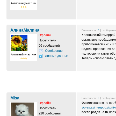
Активный участник
АлинаМалина
Полезность:
0
| сообщени
Хронический геморрой 
Офлайн
организме необходимо 
Посетители
приближается к 70 - 8
56 сообщений
недели проявления бол
Сообщение
- которые ни каким об
Активный участник
Личные данные
Теперь использовать о
Misa
Полезность:
0
| сообщени
Физиотерапию не проб
Офлайн
y/olestezin-suppozitorii
Посетители
после родов на гв, вра
220 сообщений