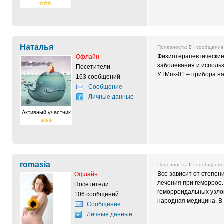
Наталья
Полезность:
0
| сообщени
Физиотерапевтические
Офлайн
заболевания и исполь
Посетители
УТМпк-01 – прибора на
163 сообщений
Сообщение
Личные данные
Активный участник
romasia
Полезность:
0
| сообщени
Все зависит от степе
Офлайн
лечения при геморрое.
Посетители
геморроидальных узлов
106 сообщений
народная медицина. В 
Сообщение
Личные данные