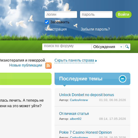
Войти
Запомнить
Регистрация
Забыли пароль?
Обсуждения
Физиотерапия и геморрой.
Скрыть панель справа
Новые публикации
Последние темы
Unlock Donbet no deposit bonus
лась лечить. А теперь не
Автор:
CarlosAntew
01:33, 06.06.2026
ени на это может уйти?
Отличная статья
Автор:
albert92
08:14, 17.05.2026
Pokie 7 Casino Honest Opinion
Автор:
CarlosAntew
00:38, 16.05.2026