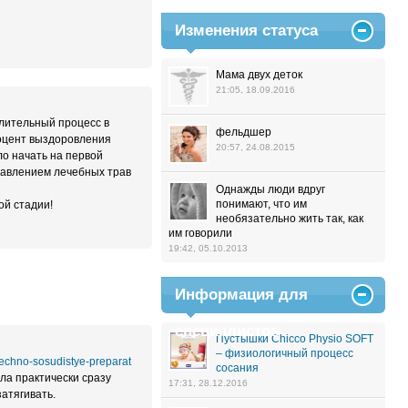
Изменения статуса
Мама двух деток
21:05, 18.09.2016
алительный процесс в
фельдшер
роцент выздоровления
20:57, 24.08.2015
ло начать на первой
бавлением лечебных трав
Однажды люди вдруг
понимают, что им
ой стадии!
необязательно жить так, как
им говорили
19:42, 05.10.2013
Информация для
специалистов
Пустышки Chicco Physio SOFT
– физиологичный процесс
rdechno-sosudistye-preparat
сосания
ла практически сразу
17:31, 28.12.2016
затягивать.