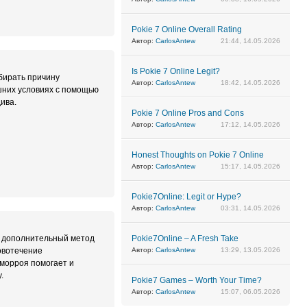
Pokie 7 Online Overall Rating
Автор:
CarlosAntew
21:44, 14.05.2026
Is Pokie 7 Online Legit?
бирать причину
Автор:
CarlosAntew
18:42, 14.05.2026
шних условиях с помощью
ива.
Pokie 7 Online Pros and Cons
Автор:
CarlosAntew
17:12, 14.05.2026
Honest Thoughts on Pokie 7 Online
Автор:
CarlosAntew
15:17, 14.05.2026
Pokie7Online: Legit or Hype?
Автор:
CarlosAntew
03:31, 14.05.2026
к дополнительный метод
Pokie7Online – A Fresh Take
ровотечение
Автор:
CarlosAntew
13:29, 13.05.2026
еморроя помогает и
.
Pokie7 Games – Worth Your Time?
Автор:
CarlosAntew
15:07, 06.05.2026