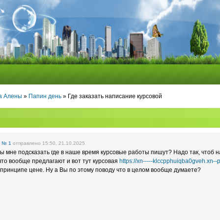
ра Алены
»
Папин день
» Где заказать написание курсовой
е
№ 1
отправлено 15:50, 21.10.2025
Вы мне подсказать где в наше время курсовые работы пишут? Надо так, чтоб 
что вообще предлагают и вот тут курсовая
https://xn-----klccpphuiqba0gveh.xn--
 принципе цене. Ну а Вы по этому поводу что в целом вообще думаете?