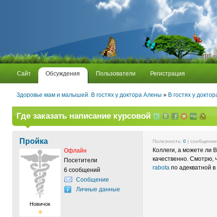
Сайт
Обсуждения
Пользователи
Регистрация
Здоровье мам и малышей. В гостях у доктора Алены
»
В гостях у докто
Где заказать написание курсовой
Пройка
Полезность:
0
| сообщени
Коллеги, а можете ли 
Офлайн
качественно. Смотрю, 
Посетители
rabota
по адекватной в
6 сообщений
Сообщение
Личные данные
Новичок