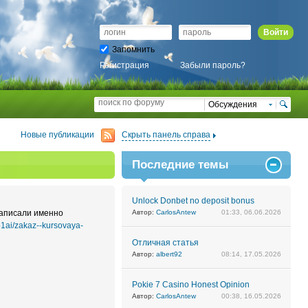
Войти
Запомнить
Регистрация
Забыли пароль?
Обсуждения
Новые публикации
Скрыть панель справа
Последние темы
Unlock Donbet no deposit bonus
написали именно
Автор:
CarlosAntew
01:33, 06.06.2026
p1ai/zakaz--kursovaya-
Отличная статья
Автор:
albert92
08:14, 17.05.2026
Pokie 7 Casino Honest Opinion
Автор:
CarlosAntew
00:38, 16.05.2026