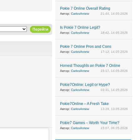
Pokie 7 Online Overall Rating
Автор:
CarlosAntew
21:44, 14.05.2026
Is Pokie 7 Online Legit?
Перейти
Автор:
CarlosAntew
18:42, 14.05.2026
Pokie 7 Online Pros and Cons
Автор:
CarlosAntew
17:12, 14.05.2026
Honest Thoughts on Pokie 7 Online
Автор:
CarlosAntew
15:17, 14.05.2026
Pokie7Online: Legit or Hype?
Автор:
CarlosAntew
03:31, 14.05.2026
Pokie7Online – A Fresh Take
Автор:
CarlosAntew
13:29, 13.05.2026
Pokie7 Games – Worth Your Time?
Автор:
CarlosAntew
15:07, 06.05.2026