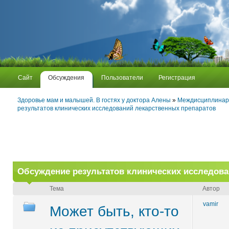
Сайт
Обсуждения
Пользователи
Регистрация
Здоровье мам и малышей. В гостях у доктора Алены
»
Междисциплинар
результатов клинических исследований лекарственных препаратов
Обсуждение результатов клинических исследова
Тема
Автор
vamir
Может быть, кто-то