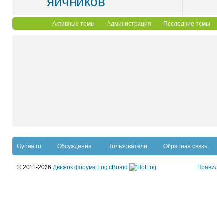
яичников
Активные темы
Администрация
Последние темы
Gynea.ru
Обсуждения
Пользователи
Обратная связь
© 2011-2026
Движок форума LogicBoard
Прави