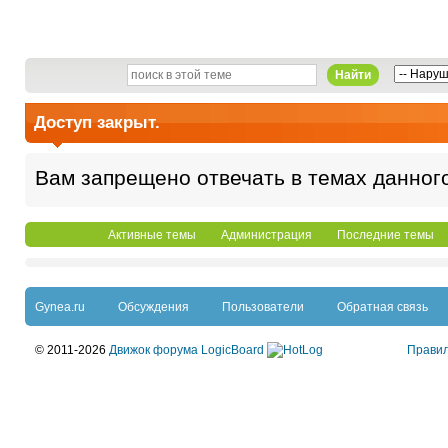
Найти
Доступ закрыт.
Вам запрещено отвечать в темах данног
Активные темы
Администрация
Последние темы
Gynea.ru
Обсуждения
Пользователи
Обратная связь
© 2011-2026
Движок форума LogicBoard
Прави