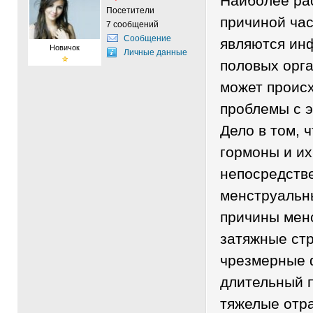
Наиболее ра
Посетители
причиной ча
7 сообщений
Сообщение
являются ин
Новичок
Личные данные
половых орга
может происх
проблемы с 
Дело в том, 
гормоны и их
непосредстве
менструальны
причины менс
затяжные стр
чрезмерные 
длительный 
тяжелые отра