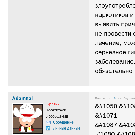
злоупотребл
наркотиков и
выявить прич
не провести
лечение, мо
серьезное ги
заболевание.
обязательно 
Adamnal
Полезность:
0
| сообщени
Офлайн
&#1050;&#10
Посетители
&#1071;
5 сообщений
Сообщение
&#1087;&#10
Личные данные
;#1080;&#10