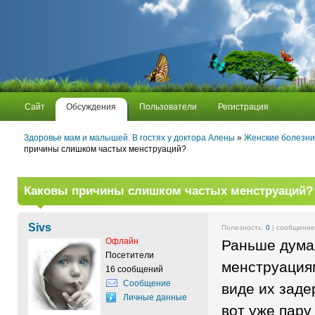
Сайт
Обсуждения
Пользователи
Регистрация
Здоровье мам и малышей. В гостях у доктора Алены
»
Женские болезни
причины слишком частых менструаций?
Каковы причины слишком частых менструаций?
Sivs
Полезность:
0
| сообщени
Офлайн
Раньше дума
Посетители
менструациям
16 сообщений
Сообщение
виде их заде
Личные данные
вот уже пару