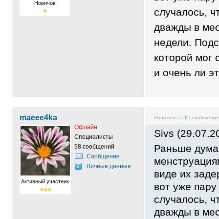
Новичок
случалось, ч
дважды в мес
недели. Подс
которой мог 
и очень ли э
maeee4ka
Полезность:
0
| сообщени
Офлайн
Sivs (29.07.2
Специалисты
Раньше дума
98 сообщений
Сообщение
менструациям
Личные данные
виде их заде
Активный участник
вот уже пару
случалось, ч
дважды в мес