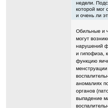
недели. Подс
которой мог 
и очень ли э
Обильные и 
могут возник
нарушений ф
и гипофиза,
функцию яичн
менструации
воспалитель
аномалиях п
органов (пат
выпадение ма
воспалитель