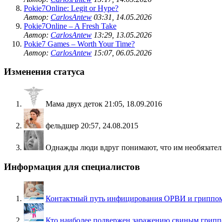
Pokie7Online: Legit or Hype?
Автор:
CarlosAntew
03:31, 14.05.2026
Pokie7Online – A Fresh Take
Автор:
CarlosAntew
13:29, 13.05.2026
Pokie7 Games – Worth Your Time?
Автор:
CarlosAntew
15:07, 06.05.2026
Изменения статуса
Мама двух деток
21:05, 18.09.2016
фельдшер
20:57, 24.08.2015
Однажды люди вдруг понимают, что им необязатель
Информация для специалистов
Контактный путь инфицирования ОРВИ и гриппо
Кто наиболее подвержен заражению свиным грип