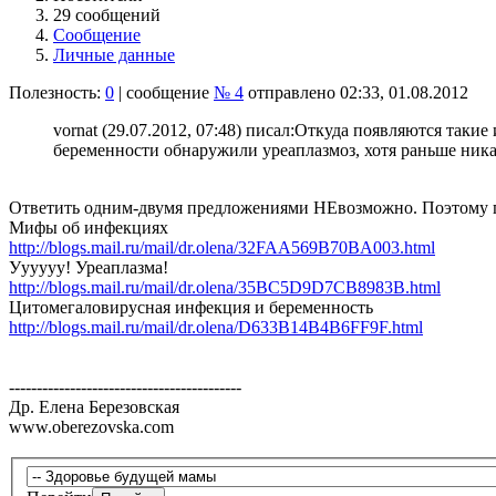
29 сообщений
Сообщение
Личные данные
Полезность:
0
| сообщение
№ 4
отправлено 02:33, 01.08.2012
vornat (29.07.2012, 07:48) писал:
Откуда появляются такие 
беременности обнаружили уреаплазмоз, хотя раньше ник
Ответить одним-двумя предложениями НЕвозможно. Поэтому пр
Мифы об инфекциях
http://blogs.mail.ru/mail/dr.olena/32FAA569B70BA003.html
Уууууу! Уреаплазма!
http://blogs.mail.ru/mail/dr.olena/35BC5D9D7CB8983B.html
Цитомегаловирусная инфекция и беременность
http://blogs.mail.ru/mail/dr.olena/D633B14B4B6FF9F.html
------------------------------------------
Др. Елена Березовская
www.oberezovska.com