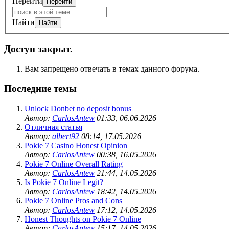
Перейти
Найти
Доступ закрыт.
Вам запрещено отвечать в темах данного форума.
Последние темы
Unlock Donbet no deposit bonus
Автор:
CarlosAntew
01:33, 06.06.2026
Отличная статья
Автор:
albert92
08:14, 17.05.2026
Pokie 7 Casino Honest Opinion
Автор:
CarlosAntew
00:38, 16.05.2026
Pokie 7 Online Overall Rating
Автор:
CarlosAntew
21:44, 14.05.2026
Is Pokie 7 Online Legit?
Автор:
CarlosAntew
18:42, 14.05.2026
Pokie 7 Online Pros and Cons
Автор:
CarlosAntew
17:12, 14.05.2026
Honest Thoughts on Pokie 7 Online
Автор:
CarlosAntew
15:17, 14.05.2026