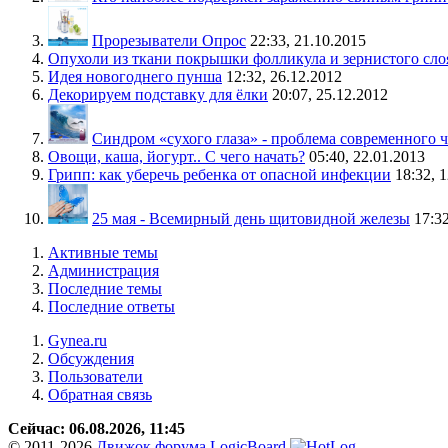
Прорезыватели Опрос
22:33, 21.10.2015
Опухоли из ткани покрышки фолликула и зернистого сл
Идея новогоднего пунша
12:32, 26.12.2012
Декорируем подставку для ёлки
20:07, 25.12.2012
Синдром «сухого глаза» - проблема современного 
Овощи, каша, йогурт.. С чего начать?
05:40, 22.01.2013
Грипп: как уберечь ребенка от опасной инфекции
18:32, 
25 мая - Всемирный день щитовидной железы
17:3
Активные темы
Администрация
Последние темы
Последние ответы
Gynea.ru
Обсуждения
Пользователи
Обратная связь
Сейчас: 06.08.2026, 11:45
© 2011-2026
Движок форума LogicBoard