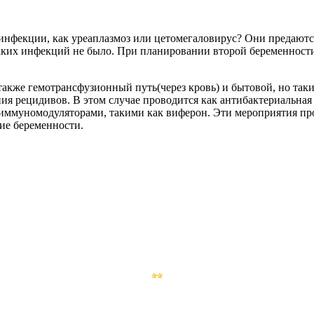
инфекции, как уреаплазмоз или цетомегаловирус? Они предаютс
аких инфекций не было. При планировании второй беременности
также гемотрансфузионный путь(через кровь) и бытовой, но так
 рецидивов. В этом случае проводится как антибактериальная 
иммуномодуляторами, такими как виферон. Эти мероприятия пров
ие беременности.