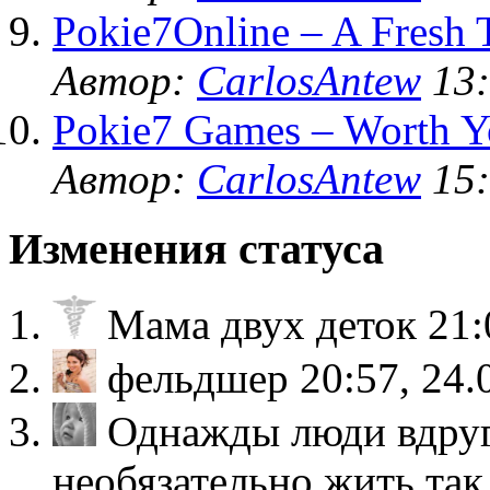
Pokie7Online – A Fresh 
Автор:
CarlosAntew
13:
Pokie7 Games – Worth Y
Автор:
CarlosAntew
15:
Изменения статуса
Мама двух деток
21:
фельдшер
20:57, 24.
Однажды люди вдруг
необязательно жить так