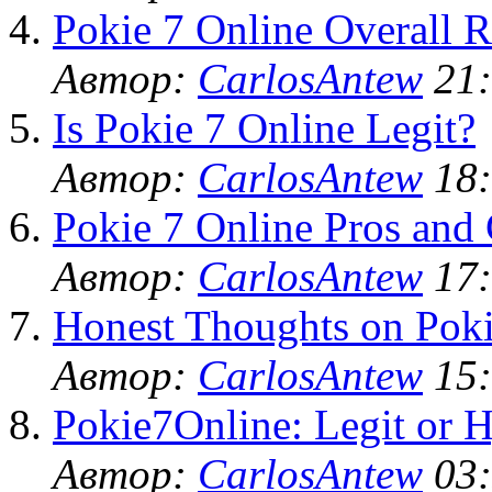
Pokie 7 Online Overall R
Автор:
CarlosAntew
21:
Is Pokie 7 Online Legit?
Автор:
CarlosAntew
18:
Pokie 7 Online Pros and
Автор:
CarlosAntew
17:
Honest Thoughts on Poki
Автор:
CarlosAntew
15:
Pokie7Online: Legit or 
Автор:
CarlosAntew
03: