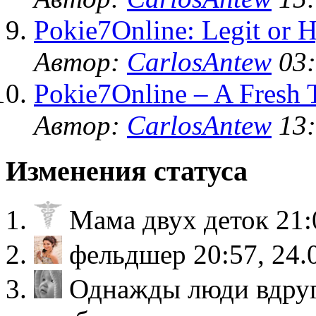
Pokie7Online: Legit or 
Автор:
CarlosAntew
03:
Pokie7Online – A Fresh 
Автор:
CarlosAntew
13:
Изменения статуса
Мама двух деток
21:
фельдшер
20:57, 24.
Однажды люди вдруг