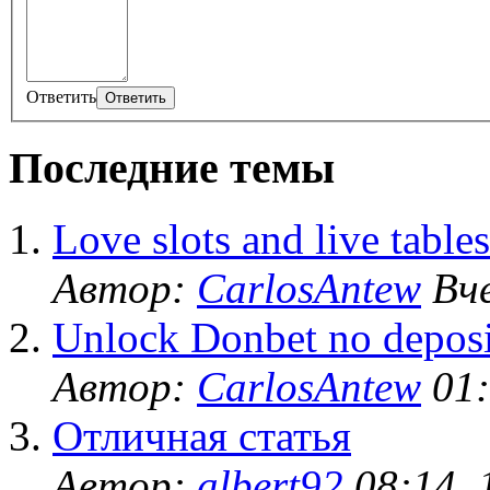
Ответить
Последние темы
Love slots and live tables?
Автор:
CarlosAntew
Вче
Unlock Donbet no deposi
Автор:
CarlosAntew
01:
Отличная статья
Автор:
albert92
08:14, 