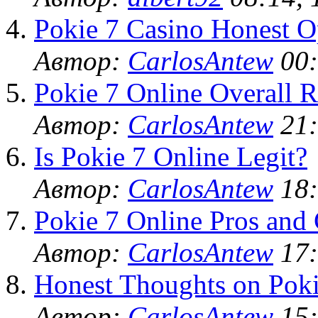
Pokie 7 Casino Honest O
Автор:
CarlosAntew
00:
Pokie 7 Online Overall R
Автор:
CarlosAntew
21:
Is Pokie 7 Online Legit?
Автор:
CarlosAntew
18:
Pokie 7 Online Pros and
Автор:
CarlosAntew
17:
Honest Thoughts on Poki
Автор:
CarlosAntew
15: