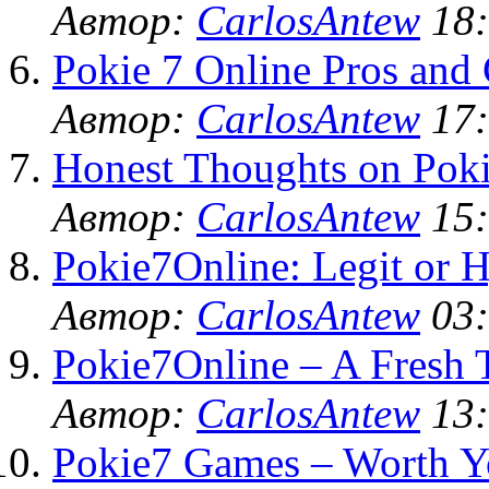
Автор:
CarlosAntew
18:
Pokie 7 Online Pros and
Автор:
CarlosAntew
17:
Honest Thoughts on Poki
Автор:
CarlosAntew
15:
Pokie7Online: Legit or 
Автор:
CarlosAntew
03:
Pokie7Online – A Fresh 
Автор:
CarlosAntew
13:
Pokie7 Games – Worth Y