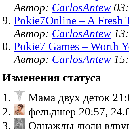
Автор:
CarlosAntew
03:
Pokie7Online – A Fresh 
Автор:
CarlosAntew
13:
Pokie7 Games – Worth Y
Автор:
CarlosAntew
15:
Изменения статуса
Мама двух деток
21:
фельдшер
20:57, 24.
Однажды люди вдруг