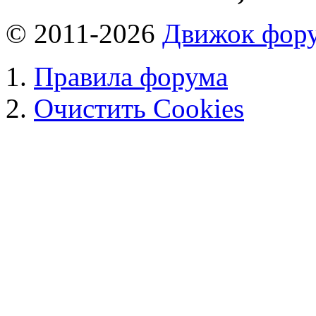
© 2011-2026
Движок фору
Правила форума
Очистить Cookies