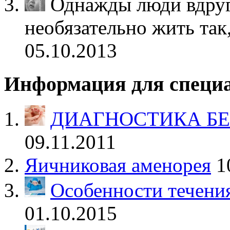
Однажды люди вдруг
необязательно жить так
05.10.2013
Информация для специ
ДИАГНОСТИКА Б
09.11.2011
Яичниковая аменорея
1
Особенности течени
01.10.2015