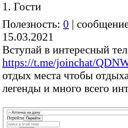
Гости
Полезность:
0
| сообщени
15.03.2021
Вступай в интересный тел
https://t.me/joinchat/Q
отдых места чтобы отдыха
легенды и много всего ин
Перейти