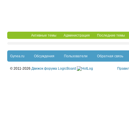
Активные темы
Администрация
Последние темы
Gynea.ru
Обсуждения
Пользователи
Обратная связь
© 2011-2026
Движок форума LogicBoard
Прави