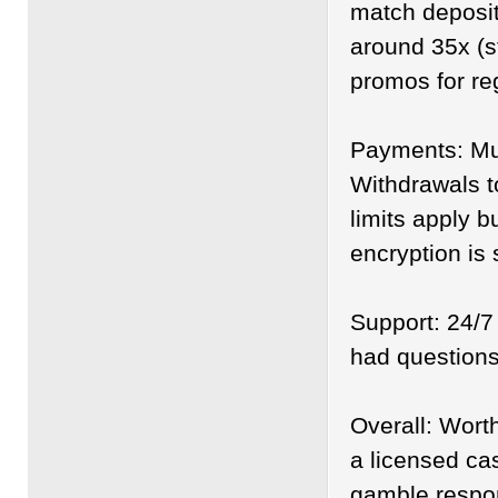
match deposit
around 35x (s
promos for reg
Payments: Mul
Withdrawals t
limits apply b
encryption is 
Support: 24/7 
had questions
Overall: Wort
a licensed cas
gamble respon