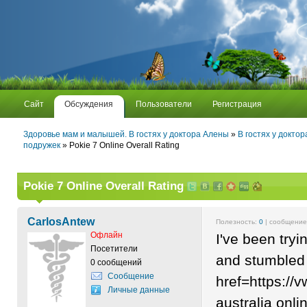
Сайт
Обсуждения
Пользователи
Регистрация
Здоровье мам и малышей. В гостях у доктора Алены
»
В гостях у докто
подружек
» Pokie 7 Online Overall Rating
Pokie 7 Online Overall Rating
CarlosAntew
Полезность:
0
| сообщени
Офлайн
I've been tryi
Посетители
and stumbled
0 сообщений
Сообщение
href=https:/
Личные данные
australia onl