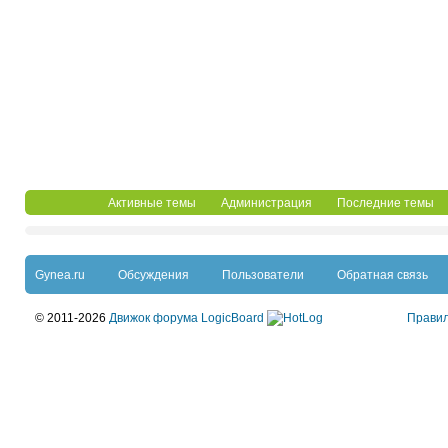
Активные темы
Администрация
Последние темы
Gynea.ru
Обсуждения
Пользователи
Обратная связь
© 2011-2026
Движок форума LogicBoard
Прави