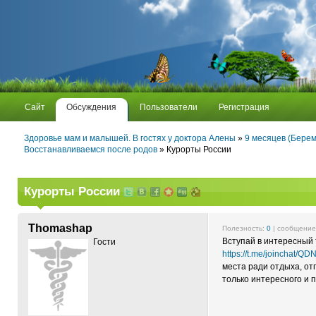
Сайт
Обсуждения
Пользователи
Регистрация
Здоровье мам и малышей. В гостях у доктора Алены
»
9 месяцев (Берем
Восстанавливаемся после родов
» Курорты России
Курорты России
Thomashap
Полезность:
0
| сообщени
Вступай в интересный
Гости
https://t.me/joinchat
места ради отдыха, отп
только интересного и 