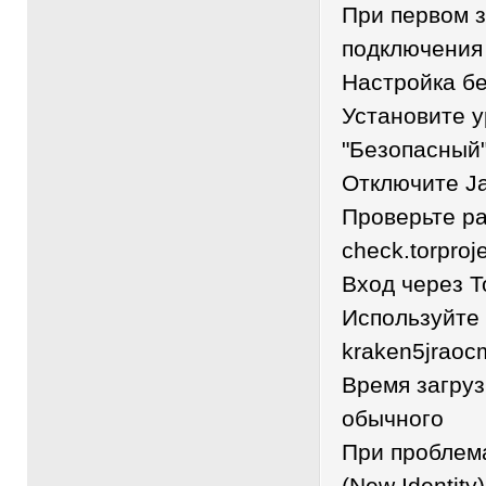
При первом 
подключения 
Настройка б
Установите 
"Безопасный
Отключите Ja
Проверьте ра
check.torproje
Вход через T
Используйте 
kraken5jraoc
Время загру
обычного
При проблема
(New Identity)