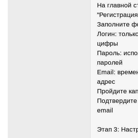
На главной 
"Регистрация
Заполните ф
Логин: тольк
цифры
Пароль: исп
паролей
Email: врем
адрес
Пройдите кап
Подтвердите
email
Этап 3: Наст