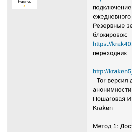
Новичок
подключение
ежедневного
Резервные з
блокировок:
https://krak4
переходник
http://krake
- Tor-версия
анонимности
Пошаговая Ин
Kraken
Метод 1: До