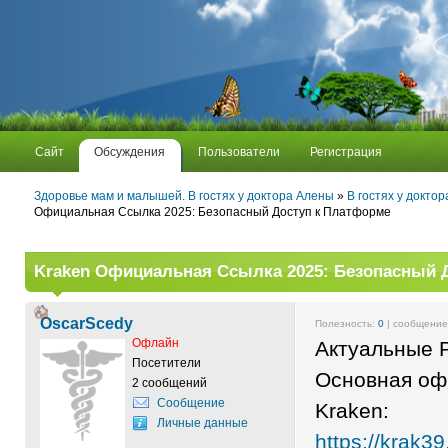
Сайт
Обсуждения
Пользователи
Регистрация
Здоровье мам и малышей. В гостях у доктора Алены
»
В гостях у докто
Официальная Ссылка 2025: Безопасный Доступ к Платформе
Kraken Официальная Ссылка 2025: Безопасный 
OscarScedy
Полезность:
0
| сообщени
Офлайн
Актуальные 
Посетители
Основная оф
2 сообщений
Сообщение
Kraken:
Личные данные
https://krak3