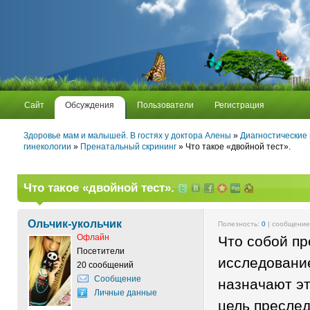
Сайт
Обсуждения
Пользователи
Регистрация
Здоровье мам и малышей. В гостях у доктора Алены
»
Диагностические
гинекологии
»
Пренатальный скрининг
» Что такое «двойной тест».
Что такое «двойной тест».
Ольчик-укольчик
Полезность:
0
| сообщени
Офлайн
Что собой пр
Посетители
исследовани
20 сообщений
Сообщение
назначают эт
Личные данные
цель преслед