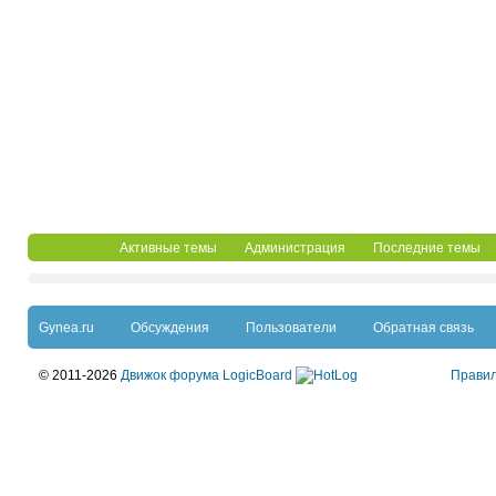
Активные темы
Администрация
Последние темы
Gynea.ru
Обсуждения
Пользователи
Обратная связь
© 2011-2026
Движок форума LogicBoard
Прави