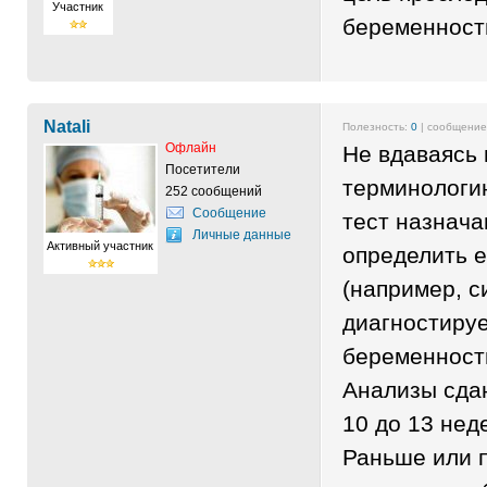
Участник
беременности
Natali
Полезность:
0
| сообщени
Офлайн
Не вдаваясь
Посетители
терминологию
252 сообщений
Сообщение
тест назнача
Личные данные
Активный участник
определить е
(например, с
диагностируе
беременност
Анализы сдаю
10 до 13 нед
Раньше или 