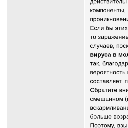
действительн
компоненты,
проникновени
Если бы этих
то заражени
случаев, пос
вируса в мо
так, благода
вероятность
составляет, 
Обратите вни
смешанном (
вскармливан
больше возра
Поэтому, взы