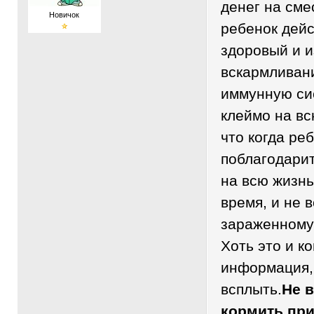
денег на смес
Новичок
ребенок дей
здоровый и и
вскармливани
иммунную си
клеймо на вс
что когда ре
поблагодарит
на всю жизнь
время, и не 
зараженному
Хоть это и 
информация,
всплыть.
Не в
кормить при