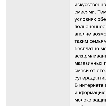
искусственн
смесями. Тем
условиях обе
полноценное
вполне возм
таким семья
бесплатно м
вскармливан
магазинных 
смеси от оте
суперадапти
В интернете 
информацию о
молоко защищ