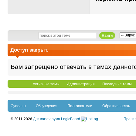
Найти
Доступ закрыт.
Вам запрещено отвечать в темах данног
Активные темы
Администрация
Последние темы
Gynea.ru
Обсуждения
Пользователи
Обратная связь
© 2011-2026
Движок форума LogicBoard
Прави