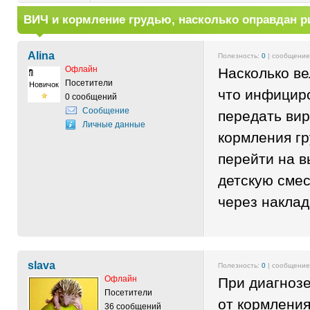
ВИЧ и кормление грудью, насколько оправдан р
Alina
Полезность:
0
| сообщени
Офлайн
Насколько ве
Посетители
Новичок
что инфицир
0 сообщений
Сообщение
передать вир
Личные данные
кормления г
перейти на 
детскую смес
через наклад
slava
Полезность:
0
| сообщени
Офлайн
При диагноз
Посетители
от кормления
36 сообщений