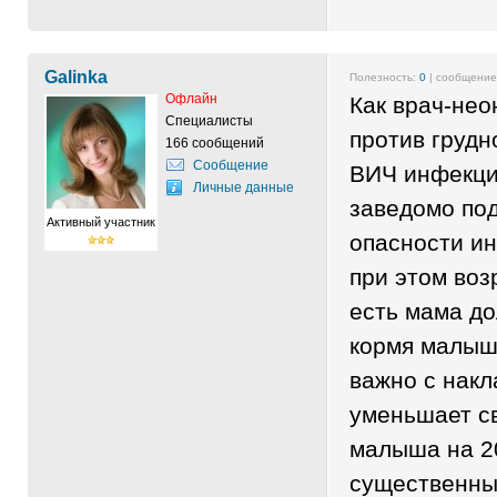
Galinka
Полезность:
0
| сообщени
Офлайн
Как врач-нео
Специалисты
против грудн
166 сообщений
Сообщение
ВИЧ инфекци
Личные данные
заведомо под
Активный участник
опасности и
при этом воз
есть мама до
кормя малыш
важно с накл
уменьшает с
малыша на 2
существенный