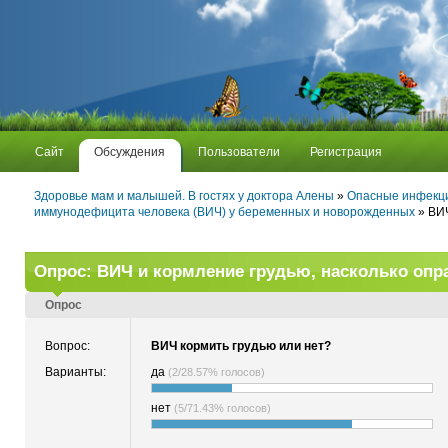
Сайт
Обсуждения
Пользователи
Регистрация
Здоровье мам и малышей. В гостях у доктора Алены
»
Опасные инфекци
иммунодефицита человека (ВИЧ) у беременных и новорожденных
» ВИЧ
Опрос: ВИЧ и кормление грудью, насколько опр
Опрос
Вопрос:
ВИЧ кормить грудью или нет?
Варианты:
да
(2/28.57% голосов)
нет
(5/71.43% голосов)