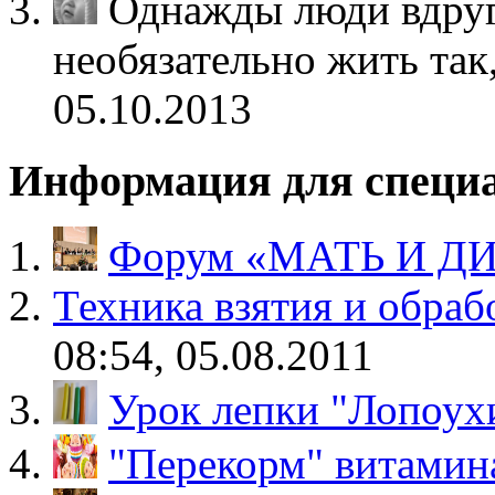
Однажды люди вдруг
необязательно жить так
05.10.2013
Информация для специ
Форум «МАТЬ И ДИ
Техника взятия и обраб
08:54, 05.08.2011
Урок лепки "Лопоух
"Перекорм" витамин