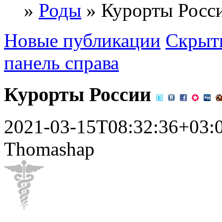
»
Роды
» Курорты Росс
Новые публикации
Скрыть
панель справа
Курорты России
2021-03-15T08:32:36+03:
Thomashap