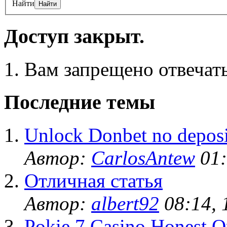
Найти
Доступ закрыт.
Вам запрещено отвечать
Последние темы
Unlock Donbet no deposi
Автор:
CarlosAntew
01:
Отличная статья
Автор:
albert92
08:14, 
Pokie 7 Casino Honest O