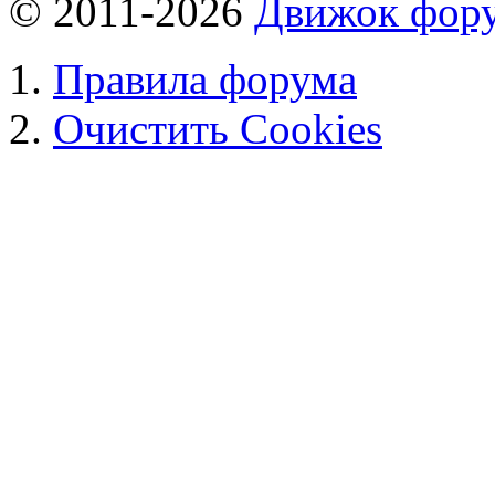
© 2011-2026
Движок фору
Правила форума
Очистить Cookies