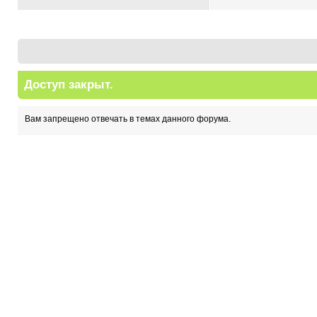
Доступ закрыт.
Вам запрещено отвечать в темах данного форума.