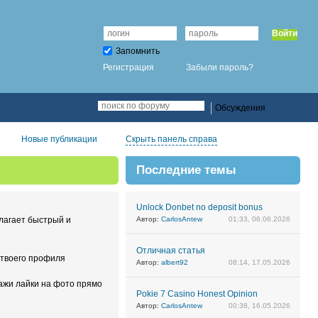
Войти
Запомнить
Регистрация
Забыли пароль?
Обсуждения
Новые публикации
Скрыть панель справа
Последние темы
Unlock Donbet no deposit bonus
лагает быстрый и
Автор:
CarlosAntew
01:33, 06.06.2026
Отличная статья
 твоего профиля
Автор:
albert92
08:14, 17.05.2026
кажи лайки на фото прямо
Pokie 7 Casino Honest Opinion
Автор:
CarlosAntew
00:38, 16.05.2026