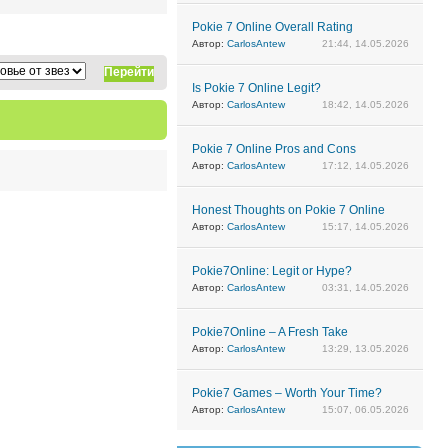
Pokie 7 Online Overall Rating
Автор:
CarlosAntew
21:44, 14.05.2026
Is Pokie 7 Online Legit?
Перейти
Автор:
CarlosAntew
18:42, 14.05.2026
Pokie 7 Online Pros and Cons
Автор:
CarlosAntew
17:12, 14.05.2026
Honest Thoughts on Pokie 7 Online
Автор:
CarlosAntew
15:17, 14.05.2026
Pokie7Online: Legit or Hype?
Автор:
CarlosAntew
03:31, 14.05.2026
Pokie7Online – A Fresh Take
Автор:
CarlosAntew
13:29, 13.05.2026
Pokie7 Games – Worth Your Time?
Автор:
CarlosAntew
15:07, 06.05.2026