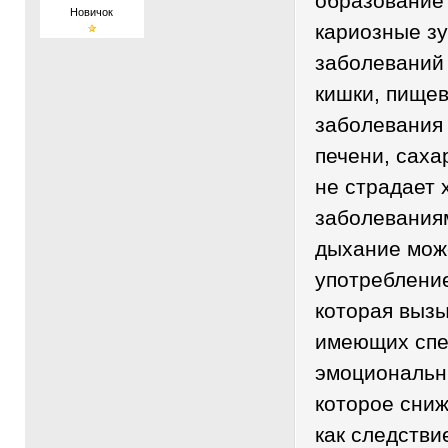
образование 
Новичок
кариозные зу
заболеваний
кишки, пищев
заболевания 
печени, сах
не страдает 
заболевания
дыхание мож
употреблени
которая вызы
имеющих спе
эмоциональн
которое сни
как следстви