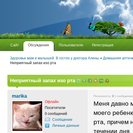
Сайт
Обсуждения
Пользователи
Регистрация
Здоровье мам и малышей. В гостях у доктора Алены
»
Домашняя аптеч
Неприятный запах изо рта
Неприятный запах изо рта
marika
Полезность:
0
| сообщени
Офлайн
Меня давно м
Посетители
моего ребенк
0 сообщений
Сообщение
рта, причем н
Личные данные
течении дня.