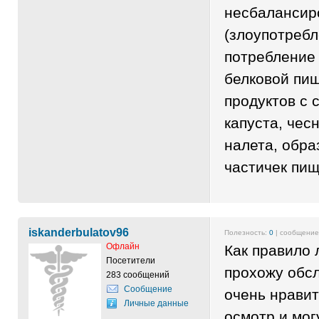
несбалансир
(злоупотребл
потребление
белковой пищ
продуктов с 
капуста, чесн
налета, обр
частичек 
iskanderbulatov96
Полезность:
0
| сообщени
Офлайн
Как правило 
Посетители
прохожу обсл
283 сообщений
Сообщение
очень нравит
Личные данные
осмотр и мог