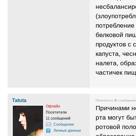
несбалансир
(злоупотребл
потребление
белковой пищ
продуктов с 
капуста, чесн
налета, обр
частичек 
Tatuta
Полезность:
0
| сообщени
Офлайн
Причинами н
Посетители
рта могут бы
11 сообщений
Сообщение
ротовой поло
Личные данные