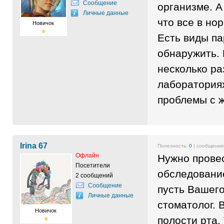
Сообщение
организме. А
Личные данные
что все в нор
Новичок
Есть виды па
обнаружить.
несколько ра
лабораториях
проблемы с 
Irina 67
Полезность:
0
| сообщени
Офлайн
Нужно прове
Посетители
обследовани
2 сообщений
Сообщение
пусть Вашего
Личные данные
стоматолог. 
Новичок
полости рта.