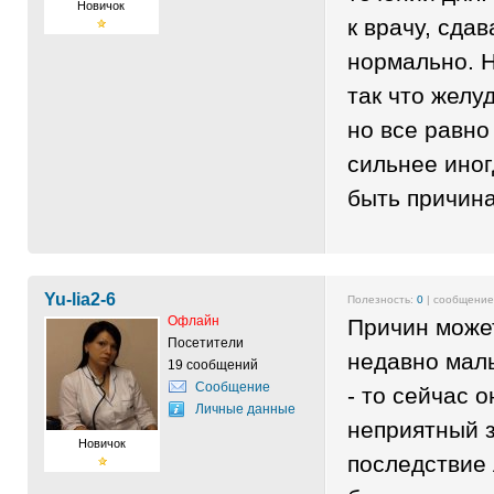
Новичок
к врачу, сда
нормально. Н
так что желу
но все равно
сильнее иног
быть причин
Yu-lia2-6
Полезность:
0
| сообщени
Офлайн
Причин може
Посетители
недавно мал
19 сообщений
Сообщение
- то сейчас 
Личные данные
неприятный з
Новичок
последствие 