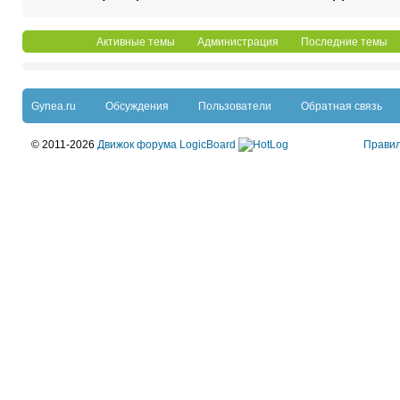
Активные темы
Администрация
Последние темы
Gynea.ru
Обсуждения
Пользователи
Обратная связь
© 2011-2026
Движок форума LogicBoard
Прави