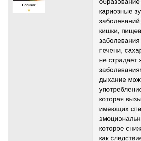
образование 
Новичок
кариозные зу
заболеваний
кишки, пищев
заболевания 
печени, сах
не страдает 
заболевания
дыхание мож
употреблени
которая вызы
имеющих спе
эмоциональн
которое сни
как следстви