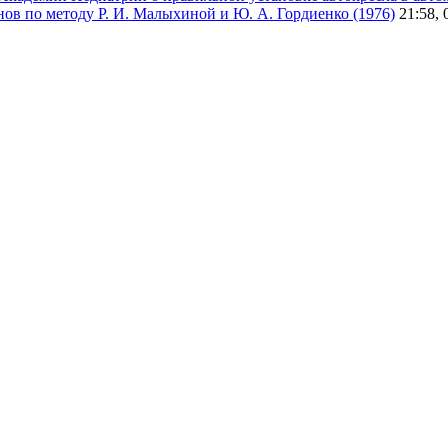
ов по методу Р. И. Малыхиной и Ю. А. Гордиенко (1976)
21:58, 