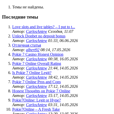
Темы не найдены.
Последние темы
Love slots and live tables? – I put to t...
Автор:
CarlosAntew
Сегодня, 11:07
Unlock Donbet no deposit bonus
Автор:
CarlosAntew
01:33, 06.06.2026
Отличная статья
Автор:
albert92
08:14, 17.05.2026
Pokie 7 Casino Honest Opinion
Автор:
CarlosAntew
00:38, 16.05.2026
Pokie 7 Online Overall Rating
Автор:
CarlosAntew
21:44, 14.05.2026
Is Pokie 7 Online Legit?
Автор:
CarlosAntew
18:42, 14.05.2026
Pokie 7 Online Pros and Cons
Автор:
CarlosAntew
17:12, 14.05.2026
Honest Thoughts on Pokie 7 Online
Автор:
CarlosAntew
15:17, 14.05.2026
Pokie7Online: Legit or Hype?
Автор:
CarlosAntew
03:31, 14.05.2026
Pokie7Online – A Fresh Take
Автор:
CarlosAntew
13:29, 13.05.2026