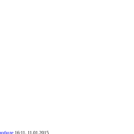
мобиле
16:11, 11.01.2015