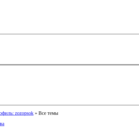
офиль: zozopsok
» Все темы
ва