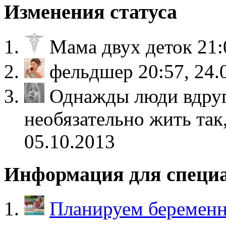
Изменения статуса
Мама двух деток
21:
фельдшер
20:57, 24.
Однажды люди вдруг
необязательно жить так
05.10.2013
Информация для специ
Планируем беременн