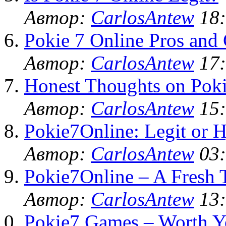
Автор:
CarlosAntew
18:
Pokie 7 Online Pros and
Автор:
CarlosAntew
17:
Honest Thoughts on Poki
Автор:
CarlosAntew
15:
Pokie7Online: Legit or 
Автор:
CarlosAntew
03:
Pokie7Online – A Fresh 
Автор:
CarlosAntew
13:
Pokie7 Games – Worth Y